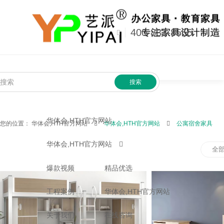
华体会,HTH官方网站
676721513@qq.com
400-833-8555
搜索
华体会,HTH官方网站
您的位置：
华体会,HTH官方网站
华体会,HTH官方网站
公寓宿舍家具
华体会,HTH官方网站
全
爆款视频
精品优选
工程案例
华体会,HTH官方网站
关于我们
在线咨询