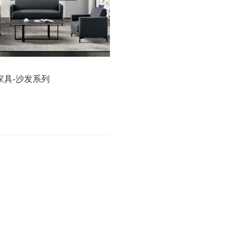
家具-沙发系列
MORE
MORE