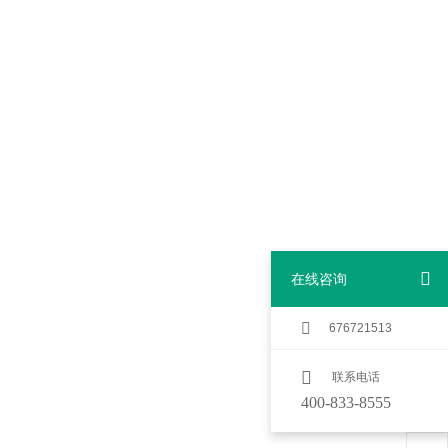
在线咨询
676721513
联系电话
400-833-8555