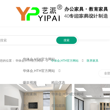
华体会,HTH官方网站
676721513@qq.com
400-833-8555
搜索
华体会,HTH官方网站
您的位置：
华体会,HTH官方网站
华体会,HTH官方网站
医养家具
华体会,HTH官方网站
全
爆款视频
精品优选
工程案例
华体会,HTH官方网站
关于我们
在线咨询