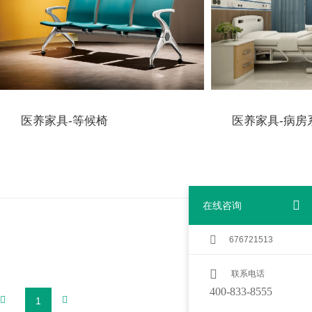
医养家具-病房
医养家具-等候椅
在线咨询
MORE
MORE
676721513
联系电话
400-833-8555
1