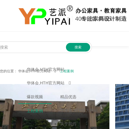
华体会,HTH官方网站
676721513@qq.com
400-833-8555
搜索
华体会,HTH官方网站
您的位置：
华体会,HTH官方网站
工程案例
华体会,HTH官方网站
爆款视频
精品优选
华体会,HTH官方网站
工程案例
关于我们