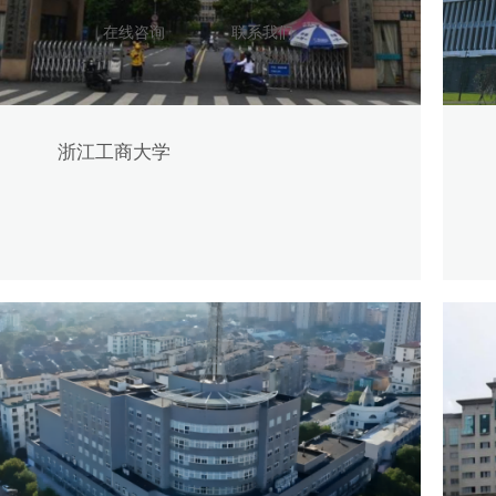
在线咨询
联系我们
浙江工商大学