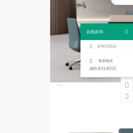
在线咨询
676721513
联系电话
400-833-8555